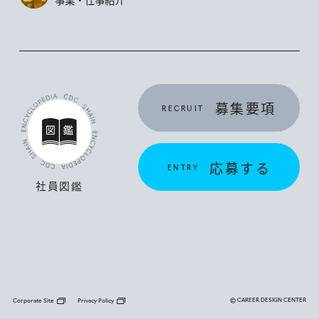
募集要項
RECRUIT
応募する
ENTRY
© CAREER DESIGN CENTER
Corporate Site
Privacy Policy