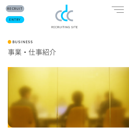
RECRUITING S
RECRUIT
ENTRY
BUSINESS
事業・仕事紹介