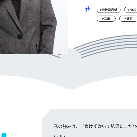
#元教員志望
#202
#営業
#理系
私の強みは、「負けず嫌いで結果にこだわ
います。