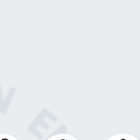
関連社員 CDC SHAIN ENCYCLOPEDIA